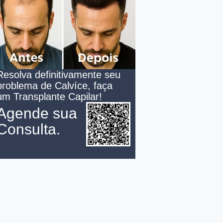
Resolva definitivamente seu
problema de Calvíce, faça
um Transplante Capilar!
Agende sua
Consulta.