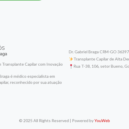
ós
Dr. Gabriel Braga CRM-GO 36397
raga
Transplante Capilar de Alta D
 Transplante Capilar com Inovação
Rua T-38, 106, setor Bueno, Go
 Braga é médico especialista em
apilar, reconhecido por sua atuação
© 2025 All Rights Reserved | Powered by
YouWeb