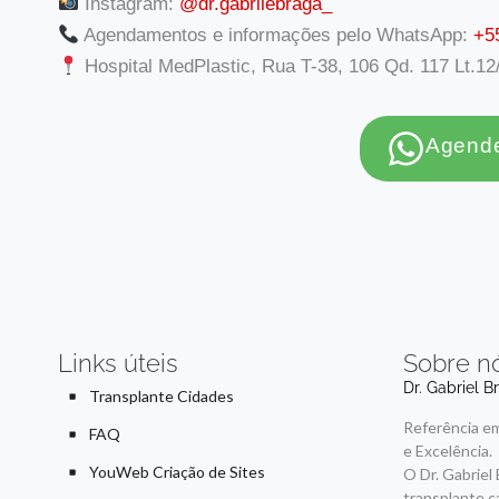
Instagram:
@dr.gabrilebraga_
Agendamentos e informações pelo WhatsApp:
+5
Hospital MedPlastic, Rua T-38, 106 Qd. 117 Lt.12
Agende
Links úteis
Sobre n
Dr. Gabriel B
Transplante Cidades
Referência em
FAQ
e Excelência.
YouWeb Criação de Sites
O Dr. Gabriel
transplante c