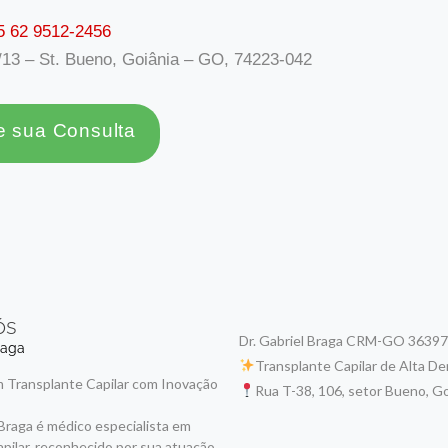
5 62 9512-2456
/13 – St. Bueno, Goiânia – GO, 74223-042
 sua Consulta
ós
Dr. Gabriel Braga CRM-GO 36397
raga
Transplante Capilar de Alta D
 Transplante Capilar com Inovação
Rua T-38, 106, setor Bueno, Go
 Braga é médico especialista em
apilar, reconhecido por sua atuação