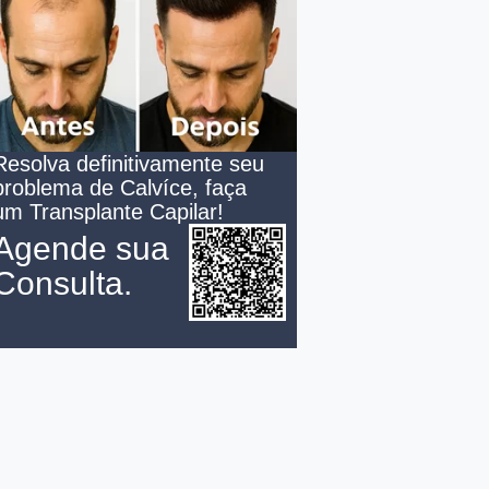
Resolva definitivamente seu
problema de Calvíce, faça
um Transplante Capilar!
Agende sua
Consulta.