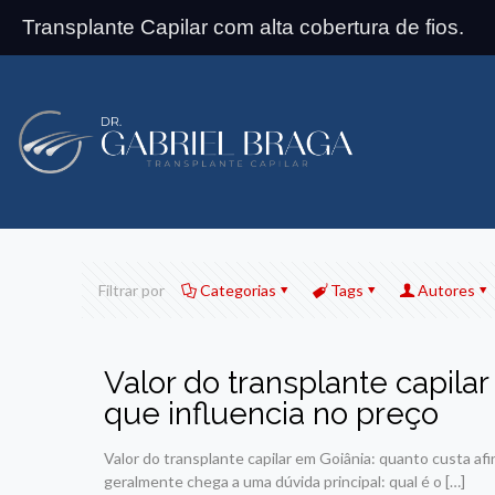
Transplante Capilar com alta cobertura de fios.
Filtrar por
Categorias
Tags
Autores
Valor do transplante capila
que influencia no preço
Valor do transplante capilar em Goiânia: quanto custa a
geralmente chega a uma dúvida principal: qual é o
[…]