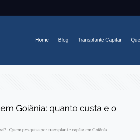
Home
Blog
Transplante Capilar
Que
r em Goiânia: quanto custa e o
final? Quem pesquisa por transplante capilar em Goiânia