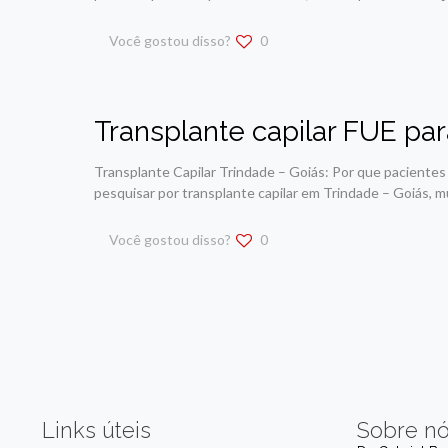
Você gostou disso?
0
Transplante capilar FUE pa
Transplante Capilar Trindade – Goiás: Por que paciente
pesquisar por transplante capilar em Trindade – Goiás, 
Você gostou disso?
0
Links úteis
Sobre n