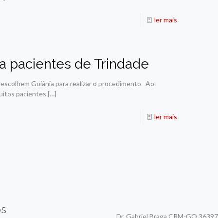
ler mais
ra pacientes de Trindade
s escolhem Goiânia para realizar o procedimento Ao
muitos pacientes
[…]
ler mais
ós
Dr. Gabriel Braga CRM-GO 36397