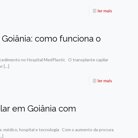
ler mais
 Goiânia: como funciona o
ocedimento no Hospital MedPlastic O transplante capilar
or
[…]
ler mais
ilar em Goiânia com
a: médico, hospital e tecnologia Com o aumento da procura
…]