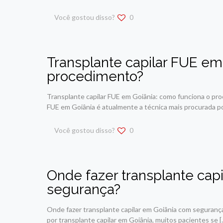
Você gostou disso?
0
Transplante capilar FUE em
procedimento?
Transplante capilar FUE em Goiânia: como funciona o pr
FUE em Goiânia é atualmente a técnica mais procurada p
Você gostou disso?
0
Onde fazer transplante cap
segurança?
Onde fazer transplante capilar em Goiânia com seguranç
por transplante capilar em Goiânia, muitos pacientes se
[