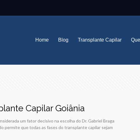
Home
Blog
Transplante Capilar
Que
plante Capilar Goiânia
nsiderada um fator decisivo na escolha do Dr. Gabriel Braga
do permite que todas as fases do transplante capilar sejam