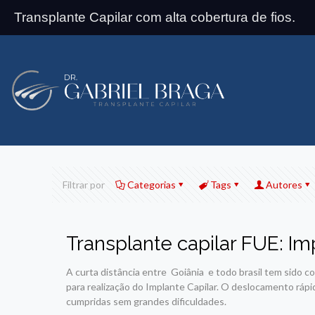
Transplante Capilar com alta cobertura de fios.
Filtrar por
Categorias
Tags
Autores
Transplante capilar FUE: Im
A curta distância entre Goiânia e todo brasil tem sido co
para realização do Implante Capilar. O deslocamento rápi
cumpridas sem grandes dificuldades.