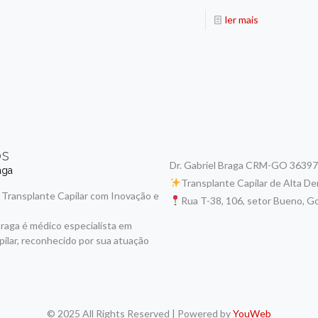
ler mais
ós
Dr. Gabriel Braga CRM-GO 36397
aga
Transplante Capilar de Alta D
 Transplante Capilar com Inovação e
Rua T-38, 106, setor Bueno, Go
Braga é médico especialista em
pilar, reconhecido por sua atuação
© 2025 All Rights Reserved | Powered by
YouWeb